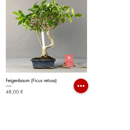
Feigenbaum (Ficus retusa)
Preis
48,00 €
Datenschut
z
AGB