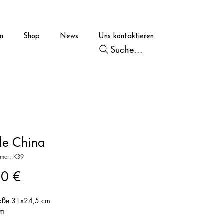
en
Shop
News
Uns kontaktieren
Suche...
le China
mmer: K39
Preis
00 €
aße 31x24,5 cm
cm