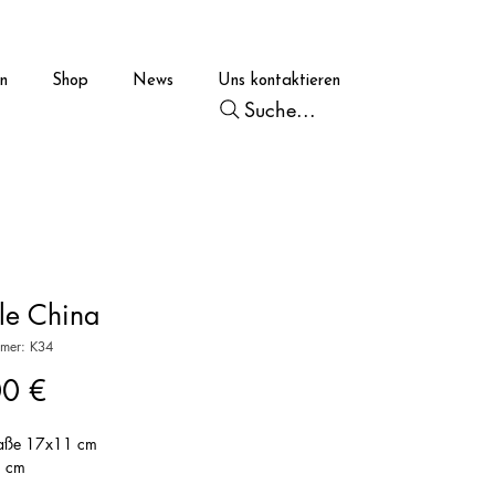
en
Shop
News
Uns kontaktieren
Suche...
le China
mmer: K34
Preis
00 €
aße 17x11 cm
5 cm