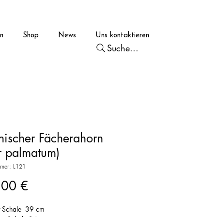
en
Shop
News
Uns kontaktieren
Suche...
nischer Fächerahorn
r palmatum)
mmer: L121
Preis
,00 €
t Schale 39 cm