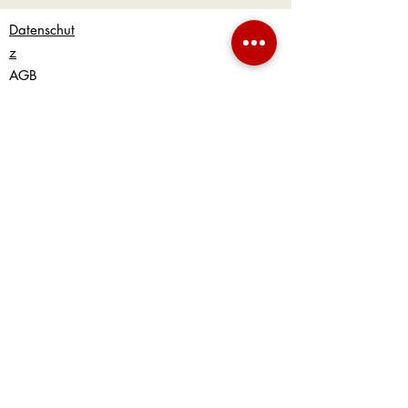
Datenschut
z
AGB
Widerrufsrecht
Online
Streitbeilegungsplattform
Lieferung und Zahlung
Uns kontaktieren
E-Mail: info@bonsai-sturm.de
Telefon: +49 (0) 6232 6782889
Mobil: +49 (0) 176 83456324
Impressum
Copyright © bonsaisturm.de. Alle Rechte